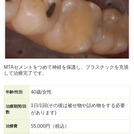
MTAセメントをつめて神経を保護し、プラスチックを充填
して治療完了です。
40歳/女性
年齢/性別
1日/1回(その後は被せ物や詰め物をする必要
治療期間/回
数
があります)
55,000円（税込）
治療費