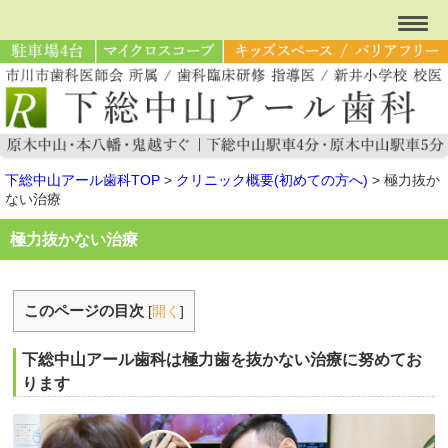
下総中山アール歯科TOP
>
クリニック概要(初めての方へ)
>
極力抜か
ない治療
極力抜かない治療
このページの目次
[
開く
]
下総中山アール歯科は極力歯を抜かない治療に努めてお
ります