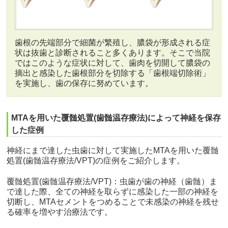
歯根の先端部分で細菌が繁殖し、膿袋が形成される症
状は抜歯と診断されること多くあります。そこで当院
ではこのような症状に対して、歯肉を切開して膿袋の
摘出と感染した歯根部分を切除する「歯根端切除術」
を実施し、歯の保存に努めています。
MTAを用いた覆髄処置(歯髄温存療法)によって神経を保存
した症例
神経にまで達した虫歯に対して実施したMTAを用いた覆髄
処置(歯髄温存療法/VPT)の症例をご紹介します。
覆髄処置(歯髄温存療法/VPT)：虫歯が歯の神経（歯髄）ま
で達した際、全ての神経を取らずに感染した一部の神経を
切断し、MTAセメントをつめることで未感染の神経を残せ
る確率を増やす治療法です。