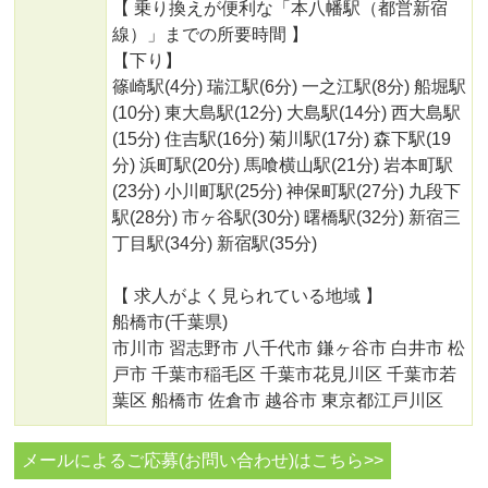
【 乗り換えが便利な「本八幡駅（都営新宿
線）」までの所要時間 】
【下り】
篠崎駅(4分) 瑞江駅(6分) 一之江駅(8分) 船堀駅
(10分) 東大島駅(12分) 大島駅(14分) 西大島駅
(15分) 住吉駅(16分) 菊川駅(17分) 森下駅(19
分) 浜町駅(20分) 馬喰横山駅(21分) 岩本町駅
(23分) 小川町駅(25分) 神保町駅(27分) 九段下
駅(28分) 市ヶ谷駅(30分) 曙橋駅(32分) 新宿三
丁目駅(34分) 新宿駅(35分)
【 求人がよく見られている地域 】
船橋市(千葉県)
市川市 習志野市 八千代市 鎌ヶ谷市 白井市 松
戸市 千葉市稲毛区 千葉市花見川区 千葉市若
葉区 船橋市 佐倉市 越谷市 東京都江戸川区
メールによるご応募(お問い合わせ)はこちら>>