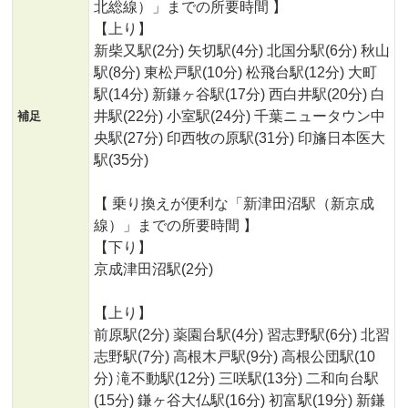
北総線）」までの所要時間 】
【上り】
新柴又駅(2分) 矢切駅(4分) 北国分駅(6分) 秋山
駅(8分) 東松戸駅(10分) 松飛台駅(12分) 大町
駅(14分) 新鎌ヶ谷駅(17分) 西白井駅(20分) 白
井駅(22分) 小室駅(24分) 千葉ニュータウン中
補足
央駅(27分) 印西牧の原駅(31分) 印旛日本医大
駅(35分)
【 乗り換えが便利な「新津田沼駅（新京成
線）」までの所要時間 】
【下り】
京成津田沼駅(2分)
【上り】
前原駅(2分) 薬園台駅(4分) 習志野駅(6分) 北習
志野駅(7分) 高根木戸駅(9分) 高根公団駅(10
分) 滝不動駅(12分) 三咲駅(13分) 二和向台駅
(15分) 鎌ヶ谷大仏駅(16分) 初富駅(19分) 新鎌