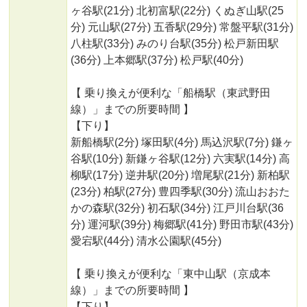
ヶ谷駅(21分) 北初富駅(22分) くぬぎ山駅(25
分) 元山駅(27分) 五香駅(29分) 常盤平駅(31分)
八柱駅(33分) みのり台駅(35分) 松戸新田駅
(36分) 上本郷駅(37分) 松戸駅(40分)
【 乗り換えが便利な「船橋駅（東武野田
線）」までの所要時間 】
【下り】
新船橋駅(2分) 塚田駅(4分) 馬込沢駅(7分) 鎌ヶ
谷駅(10分) 新鎌ヶ谷駅(12分) 六実駅(14分) 高
柳駅(17分) 逆井駅(20分) 増尾駅(21分) 新柏駅
(23分) 柏駅(27分) 豊四季駅(30分) 流山おおた
かの森駅(32分) 初石駅(34分) 江戸川台駅(36
分) 運河駅(39分) 梅郷駅(41分) 野田市駅(43分)
愛宕駅(44分) 清水公園駅(45分)
【 乗り換えが便利な「東中山駅（京成本
線）」までの所要時間 】
【下り】