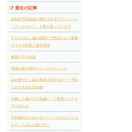
最近の記事
認知症予防効果が期待できるサプリメント
「フェルガード」を取り扱っています
子どものむし歯の原因と予防法とは？家庭
でできる対策と基本習慣
歯茎の下の虫歯
保険の被せ物のメリットデメリット
詰め物でむし歯の再発は防げるの！？予防
におすすめな詰め物
治療した歯がまた虫歯に！？再発リスクを
下げるには
予防歯科のためのキシリトールガムとリカ
ルデントガムの選び方☆