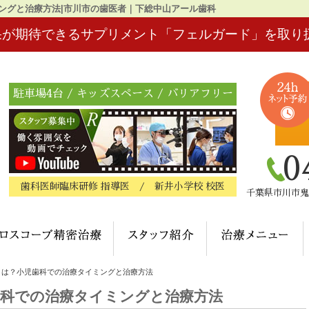
ングと治療方法|市川市の歯医者｜下総中山アール歯科
果が期待できるサプリメント「フェルガード」を取り
駐車場4台 / キッズスペース / バリアフリー
0
歯科医師臨床研修 指導医 / 新井小学校 校医
千葉県市川市鬼
ク概要(初めての方へ)
マイクロスコープ精密治療
スタッフ紹介
とは？小児歯科での治療タイミングと治療方法
歯科での治療タイミングと治療方法