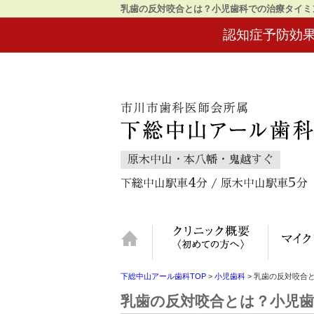
乳歯の反対咬合とは？小児歯科での治療タイミ
認知症予防効
原木中山・本八幡・鬼越すぐ
4
5
下総中山駅車
分 / 原木中山駅車
分
ホーム
クリニッ
下総中山アール歯科TOP
>
小児歯科
>
乳歯の反対咬合
乳歯の反対咬合とは？小児