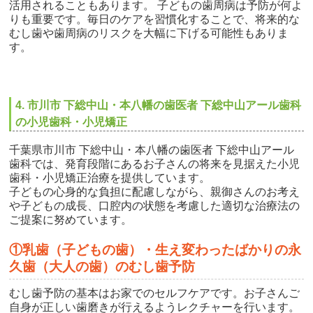
活用されることもあります。 子どもの歯周病は予防が何よ
りも重要です。毎日のケアを習慣化することで、将来的な
むし歯や歯周病のリスクを大幅に下げる可能性もありま
す。
4. 市川市 下総中山・本八幡の歯医者 下総中山アール歯科
の小児歯科・小児矯正
千葉県市川市 下総中山・本八幡の歯医者 下総中山アール
歯科では、発育段階にあるお子さんの将来を見据えた小児
歯科・小児矯正治療を提供しています。
子どもの心身的な負担に配慮しながら、親御さんのお考え
や子どもの成長、口腔内の状態を考慮した適切な治療法の
ご提案に努めています。
①乳歯（子どもの歯）・生え変わったばかりの永
久歯（大人の歯）のむし歯予防
むし歯予防の基本はお家でのセルフケアです。お子さんご
自身が正しい歯磨きが行えるようレクチャーを行います。