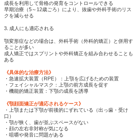
成長を利用して骨格の発育をコントロールできる
早期治療（5～12歳ごろ）により、抜歯や外科手術のリス
クを減らせる
3. 成人にも適応される
顎変形症などの場合は、外科手術（外科的矯正）と併用す
ることが多い
成人矯正ではスプリントや外科矯正を組み合わせることも
ある
《具体的な治療方法》
・急速拡大装置（RPE）：上顎を広げるための装置
・フェイシャルマスク：上顎の前方成長を促す
・機能的矯正装置：下顎の成長を誘導
《顎顔面矯正が適応されるケース》
・上顎または下顎が前後的にずれている（出っ歯・受け
口）
・顎が狭く、歯が並ぶスペースがない
・顔の左右非対称が気になる
・咀嚼や発音に問題がある