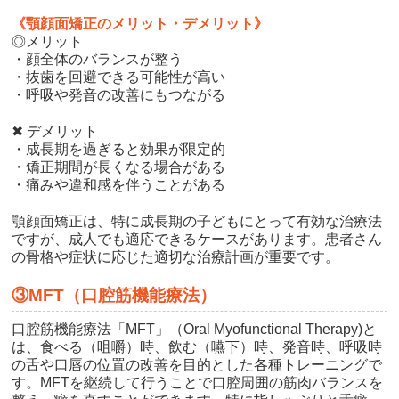
《顎顔面矯正のメリット・デメリット》
◎メリット
・顔全体のバランスが整う
・抜歯を回避できる可能性が高い
・呼吸や発音の改善にもつながる
✖ デメリット
・成長期を過ぎると効果が限定的
・矯正期間が長くなる場合がある
・痛みや違和感を伴うことがある
顎顔面矯正は、特に成長期の子どもにとって有効な治療法
ですが、成人でも適応できるケースがあります。患者さん
の骨格や症状に応じた適切な治療計画が重要です。
③MFT（口腔筋機能療法）
口腔筋機能療法「MFT」（Oral Myofunctional Therapy)と
は、食べる（咀嚼）時、飲む（嚥下）時、発音時、呼吸時
の舌や口唇の位置の改善を目的とした各種トレーニングで
す。MFTを継続して行うことで口腔周囲の筋肉バランスを