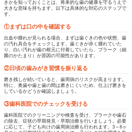
きかを知っておくことは、将来的な歯の健康を守るうえで
大きな意味を持ちます。以下は具体的な対応のステップで
す。
①まずは口の中を確認する
出血や腫れが見られる場合、まずは歯ぐきの色や状態、歯
の汚れ具合をチェックします。歯ぐきが赤く腫れていた
り、白い汚れが歯の根元に付着していたら、プラーク（細
菌のかたまり）が原因の可能性があります。
②日頃の歯みがき習慣を振り返る
磨き残しが続いていると、歯周病のリスクが高まります。
特に、奥歯や歯と歯の間は磨きにくいため、仕上げ磨きを
しているかどうか確認しましょう。
③歯科医院でのチェックを受ける
歯科医院でのクリーニングや検査を受け、プラークや歯石
の除去、症状の早期発見・早期治療を行いましょう。必要
に応じて、子ども向けの歯周病治療も行われます。3～6ヶ