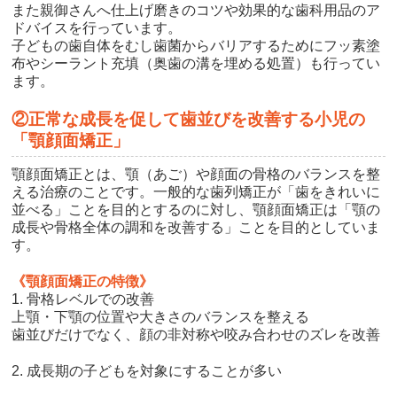
また親御さんへ仕上げ磨きのコツや効果的な歯科用品のア
ドバイスを行っています。
子どもの歯自体をむし歯菌からバリアするためにフッ素塗
布やシーラント充填（奥歯の溝を埋める処置）も行ってい
ます。
②正常な成長を促して歯並びを改善する小児の
「顎顔面矯正」
顎顔面矯正とは、顎（あご）や顔面の骨格のバランスを整
える治療のことです。一般的な歯列矯正が「歯をきれいに
並べる」ことを目的とするのに対し、顎顔面矯正は「顎の
成長や骨格全体の調和を改善する」ことを目的としていま
す。
《顎顔面矯正の特徴》
1. 骨格レベルでの改善
上顎・下顎の位置や大きさのバランスを整える
歯並びだけでなく、顔の非対称や咬み合わせのズレを改善
2. 成長期の子どもを対象にすることが多い