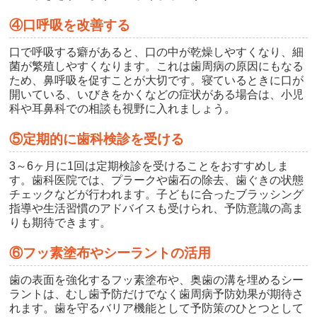
④口呼吸を改善する
口で呼吸する癖があると、口の中が乾燥しやすくなり、細
菌が繁殖しやすくなります。これは歯周病の原因にもなる
ため、鼻呼吸を促すことが大切です。寝ているときに口が
開いている、いびきをかくなどの症状がある場合は、小児
科や耳鼻科での相談も視野に入れましょう。
⑤定期的に歯科検診を受ける
3～6ヶ月に1回は定期検診を受けることをおすすめしま
す。歯科医院では、プラークや歯石の除去、歯ぐきの状態
チェックなどが行われます。子どもに合ったブラッシング
指導や生活習慣のアドバイスも受けられ、予防意識の高ま
りも期待できます。
⑥フッ素塗布やシーラントの活用
歯の表面を強化するフッ素塗布や、奥歯の溝を埋めるシー
ラントは、むし歯予防だけでなく歯周病予防効果が期待さ
れます。歯を守るバリア機能として予防策のひとつとして